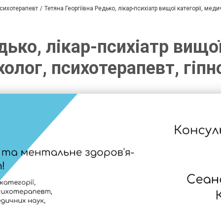
психотерапевт
Тетяна Георгіївна Редько, лікар-психіатр вищої категорії, мед
дько, лікар-психіатр вищо
холог, психотерапевт, гіпн