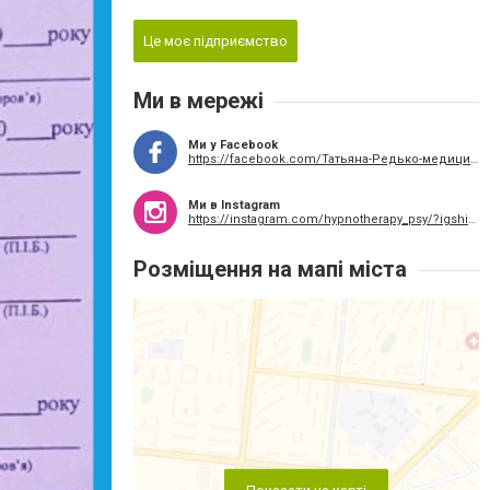
Це моє підприємство
Ми в мережі
Ми у Facebook
https://facebook.com/Татьяна-Редько-медицинский-психолог-врач-психиатр-гипнотерапевт-100568238690159
Ми в Instagram
https://instagram.com/hypnotherapy_psy/?igshid=1mkt716gujesd
Розміщення на мапі міста